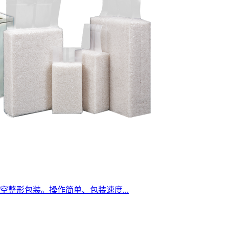
整形包装。操作简单、包装速度...