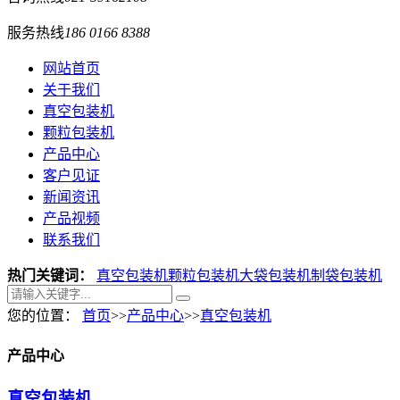
服务热线
186 0166 8388
网站首页
关于我们
真空包装机
颗粒包装机
产品中心
客户见证
新闻资讯
产品视频
联系我们
热门关键词：
真空包装机
颗粒包装机
大袋包装机
制袋包装机
您的位置：
首页
>>
产品中心
>>
真空包装机
产品中心
真空包装机