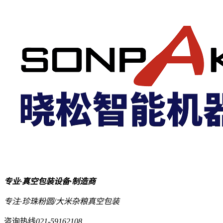
专业·真空包装设备·制造商
专注·珍珠粉圆/大米杂粮真空包装
咨询热线
021-59162108